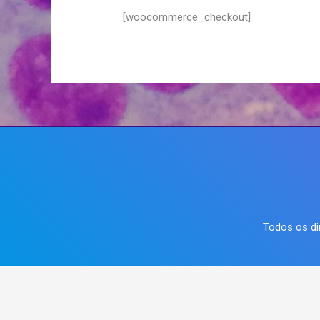
[woocommerce_checkout]
Todos os di